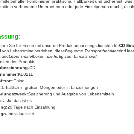
ittelbehälter kombinieren praktische, Haltbarkeit und Sicherheit, was s
mitteln verbundene Unternehmen oder jede Einzelperson macht, die i
.
ssung:
sern Sie Ihr Essen mit unseren Produktanpassungsdiensten für
CD Ein
l von Lebensmittelbetrieben, diese
Bequeme Transportbehälter
sind idea
n
und
Lebensmittelboxen, die fertig zum Einsatz sind
.
eiten des Produkts:
nbezeichnung:
CD
lnummer:
KD3211
ftsort:
China
:
Erhältlich in großen Mengen oder in Einzelmengen
ndungszweck:
Speicherung und Ausgabe von Lebensmitteln
ei:
- Ja, das ist es.
ung:
20 Tage nach Einzahlung
ogo:
Individualisiert