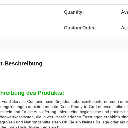
Quantity:
Ava
Custom Order:
Ac
t-Beschreibung
hreibung des Produkts:
-Food-Service-Container sind für jedes Lebensmittelunternehmen unerl
kungslösungen anbieten möchte.Diese Ready-to-Go-Lebensmittelboxen
itteln und für die Auslieferung., bietet eine hygienische und praktisch
egwerfkostkästen, die in vier verschiedenen Fassungen erhältlich sin
nsgrößen und Nahrungsmittelarten.Ob Sie ein kleines Beilage oder ein 
die Ihren Bedürfnissen entspricht.