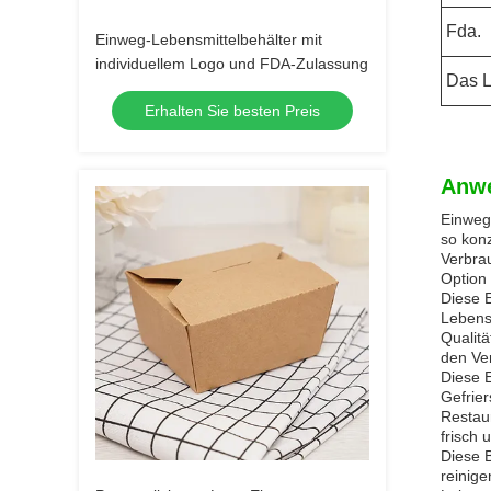
Fda.
Einweg-Lebensmittelbehälter mit
individuellem Logo und FDA-Zulassung
Das 
Erhalten Sie besten Preis
Anw
Einweg-
so konz
Verbrau
Option
Diese E
Lebensm
Qualitä
den Ve
Diese 
Gefrier
Restau
frisch 
Diese B
reinig