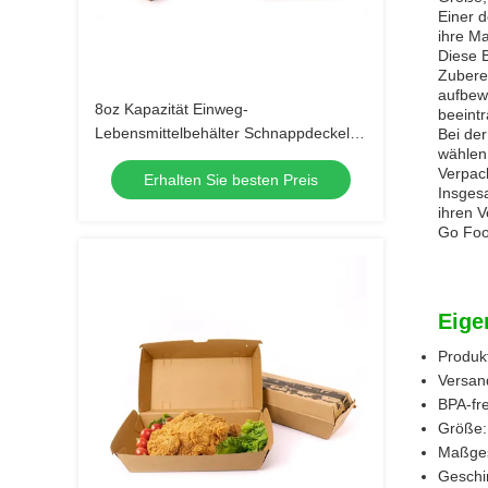
Einer d
ihre Ma
Diese B
Zuberei
aufbewa
8oz Kapazität Einweg-
beeintr
Lebensmittelbehälter Schnappdeckel
Bei der
wählen,
und verschiedene Größen für B2B
Verpack
Erhalten Sie besten Preis
Insgesa
ihren 
Go Food
Eige
Produk
Versan
BPA-fre
Größe:
Maßges
Geschir