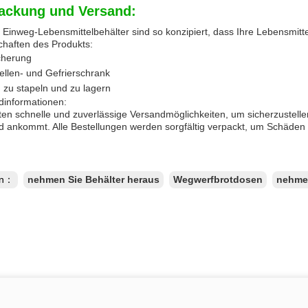
ackung und Versand:
Einweg-Lebensmittelbehälter sind so konzipiert, dass Ihre Lebensmittel
chaften des Produkts:
cherung
ellen- und Gefrierschrank
 zu stapeln und zu lagern
dinformationen:
ten schnelle und zuverlässige Versandmöglichkeiten, um sicherzustelle
d ankommt. Alle Bestellungen werden sorgfältig verpackt, um Schäden
en：
nehmen Sie Behälter heraus
Wegwerfbrotdosen
nehmen