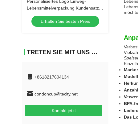
Personalisiertes Logo Einweg-
Lebensm
Lebens
Lebensmittelverpackung Kundensatz
möchte
Annahme effizient
Erhalten Sie besten Preis
Anpa
Verbes
TRETEN SIE MIT UNS IN VERBINDUNG
Vielzah
Speise
Einzelh
Marke
Model
+8618217604134
Herkun
Anzahl
condoncup@tecity.net
Verwe
BPA-fr
Liefer
Kontakt jetzt
Das L