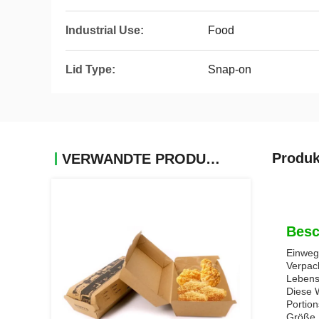
Industrial Use:
Food
Lid Type:
Snap-on
Produk
VERWANDTE PRODUKTE
Besc
Einweg
Verpac
Lebensm
Diese W
Portio
Größe, 