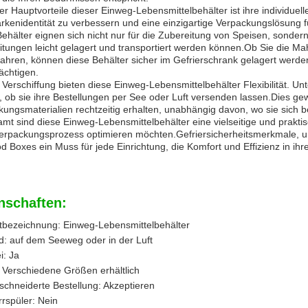
er Hauptvorteile dieser Einweg-Lebensmittelbehälter ist ihre individuel
rkenidentität zu verbessern und eine einzigartige Verpackungslösung f
ehälter eignen sich nicht nur für die Zubereitung von Speisen, sonder
tungen leicht gelagert und transportiert werden können.Ob Sie die Ma
hren, können diese Behälter sicher im Gefrierschrank gelagert werden
ächtigen.
 Verschiffung bieten diese Einweg-Lebensmittelbehälter Flexibilität. 
 ob sie ihre Bestellungen per See oder Luft versenden lassen.Dies gew
ungsmaterialien rechtzeitig erhalten, unabhängig davon, wo sie sich b
mt sind diese Einweg-Lebensmittelbehälter eine vielseitige und prakt
Verpackungsprozess optimieren möchten.Gefriersicherheitsmerkmale, u
 Boxes ein Muss für jede Einrichtung, die Komfort und Effizienz in ihr
nschaften:
tbezeichnung: Einweg-Lebensmittelbehälter
d: auf dem Seeweg oder in der Luft
i: Ja
 Verschiedene Größen erhältlich
chneiderte Bestellung: Akzeptieren
rspüler: Nein