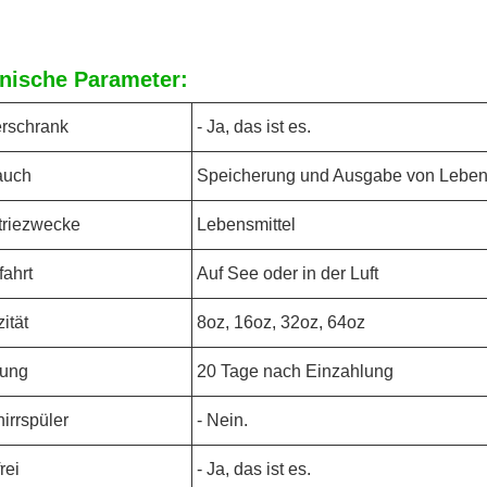
nische Parameter:
erschrank
- Ja, das ist es.
auch
Speicherung und Ausgabe von Leben
triezwecke
Lebensmittel
fahrt
Auf See oder in der Luft
ität
8oz, 16oz, 32oz, 64oz
rung
20 Tage nach Einzahlung
irrspüler
- Nein.
rei
- Ja, das ist es.