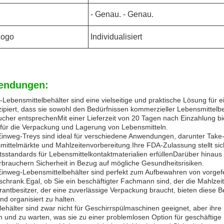
- Genau. - Genau.
Logo
Individualisiert
endungen:
Lebensmittelbehälter sind eine vielseitige und praktische Lösung für 
ipiert, dass sie sowohl den Bedürfnissen kommerzieller Lebensmittelbe
cher entsprechenMit einer Lieferzeit von 20 Tagen nach Einzahlung bie
 für die Verpackung und Lagerung von Lebensmitteln.
inweg-Treys sind ideal für verschiedene Anwendungen, darunter Take-o
ittelmärkte und Mahlzeitenvorbereitung.Ihre FDA-Zulassung stellt sic
tsstandards für Lebensmittelkontaktmaterialien erfüllenDarüber hinau
rbrauchern Sicherheit in Bezug auf mögliche Gesundheitsrisiken.
Einweg-Lebensmittelbehälter sind perfekt zum Aufbewahren von vorgefe
schrank.Egal, ob Sie ein beschäftigter Fachmann sind, der die Mahlzei
rantbesitzer, der eine zuverlässige Verpackung braucht, bieten diese
und organisiert zu halten.
ehälter sind zwar nicht für Geschirrspülmaschinen geeignet, aber ihre
en und zu warten, was sie zu einer problemlosen Option für geschäf