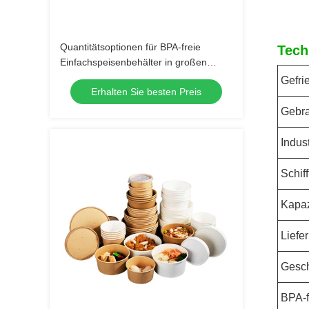
Quantitätsoptionen für BPA-freie
Tech
Einfachspeisenbehälter in großen
Mengen oder einzeln
Gefri
Erhalten Sie besten Preis
Gebr
Indus
Schiff
Kapaz
Liefe
Gesch
BPA-f