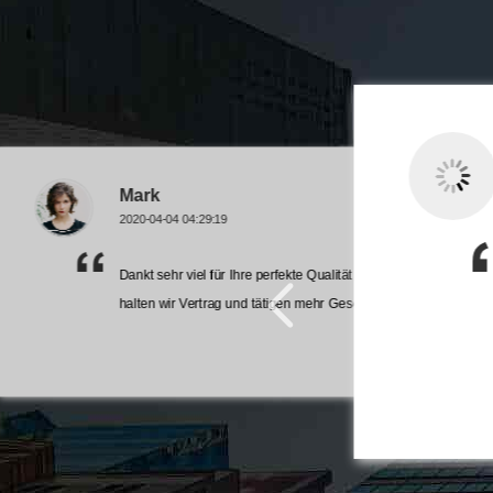
Mark
2020-04-04 04:29:19
Dankt sehr viel für Ihre perfekte Qualität und Promi-Service,
und Promi-Service,
ft mit Ihnen!
halten wir Vertrag und tätigen mehr Geschäft mit Ihnen!