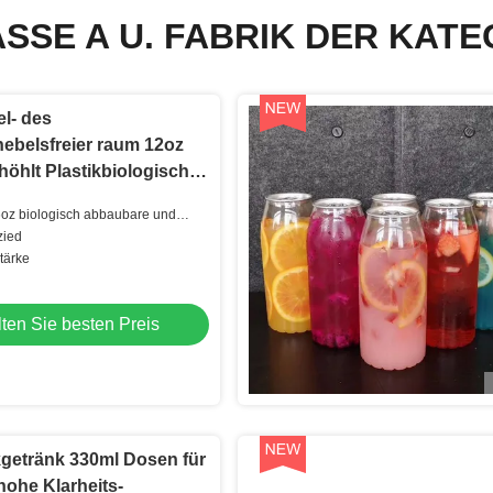
SSE A U. FABRIK DER KATE
el- des
ebelsfreier raum 12oz
höhlt Plastikbiologisch
s und kompostierbares
oz biologisch abbaubare und
e Winkels des Leistungshebels
zied
halen 2
tärke
ten Sie besten Preis
tikgetränk 330ml Dosen für
ohe Klarheits-