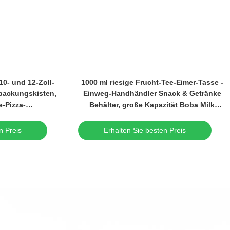
 10- und 12-Zoll-
1000 ml riesige Frucht-Tee-Eimer-Tasse -
rpackungskisten,
Einweg-Handhändler Snack & Getränke
e-Pizza-
Behälter, große Kapazität Boba Milk
behälter
Teetabine mit Griff
n Preis
Erhalten Sie besten Preis