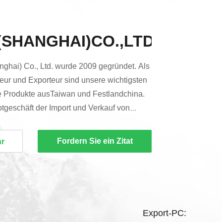
SHANGHAI)CO.,LTD.
ghai) Co., Ltd. wurde 2009 gegründet. Als
teur und Exporteur sind unsere wichtigsten
ve Produkte ausTaiwan und Festlandchina.
ptgeschäft der Import und Verkauf von
rten Einweg-Papierbechern, beliebtesten
PLA-transparenten Plastikbechern und Top-
Fordern Sie ein Zitat
hr
el, Becherhüllen,Kunststoff und
ser, Plastiktüten, Papiertüten,
.
Export-PC: