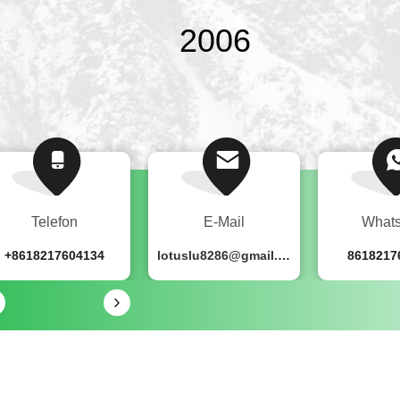
2009
Telefon
E-Mail
What
+8618217604134
lotuslu8286@gmail.com
8618217