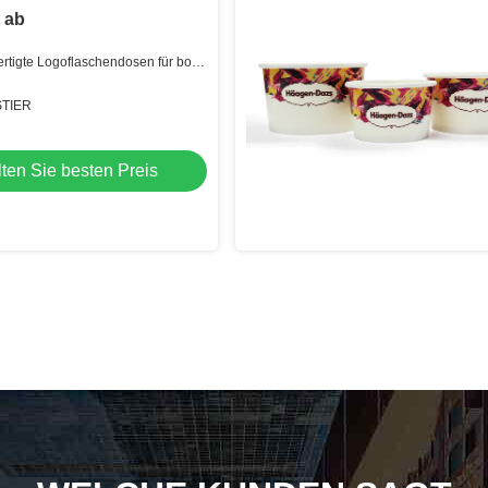
t ab
rtigte Logoflaschendosen für boba
 an
STIER
ten Sie besten Preis