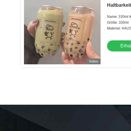
Haltbarkei
Name: 330ml fe
Tee besonders
Größe: 330ml
Material: HAU
Erhal
Video