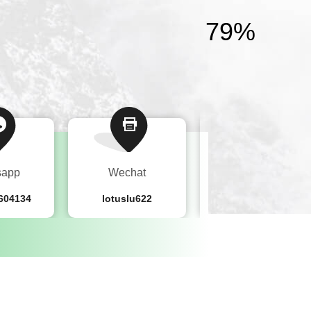
80
%
sapp
Wechat
Telefon
604134
lotuslu622
+8618217604134