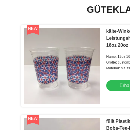
GÜTEKLA
kälte-Wink
Leistungsh
16oz 20oz 
abbaubare
Name: 12oz 16
kompostierbar
Größe: custom
kalte Plastiksc
Material: Maiss
Erhal
füllt Plas
Boba-Tee-h