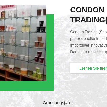
CONDON
TRADING(
Condon Trading (Shan
professioneller Impor
Importgüter innovati
Derzeit ist unser Hau
innovativen, patentie
und meistverkauften 
Lernen Sie me
Marken vonBecherDeck
HolzLöffel, Gabel, Mes
Lebensmittelbehälter..
Gründungsjahr: