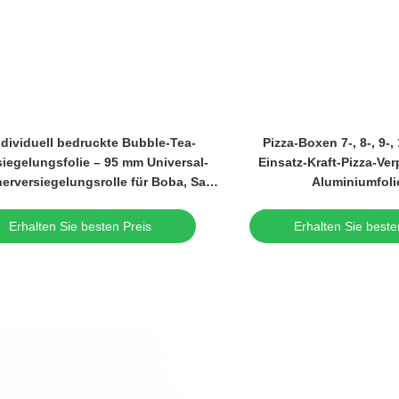
ndividuell bedruckte Bubble-Tea-
Pizza-Boxen 7-, 8-, 9-,
siegelungsfolie – 95 mm Universal-
Einsatz-Kraft-Pizza-Ve
erversiegelungsrolle für Boba, Saft
Aluminiumfoli
und Milchtee (3000 Stück/Rolle)
Auslieferungs
Erhalten Sie besten Preis
Erhalten Sie beste