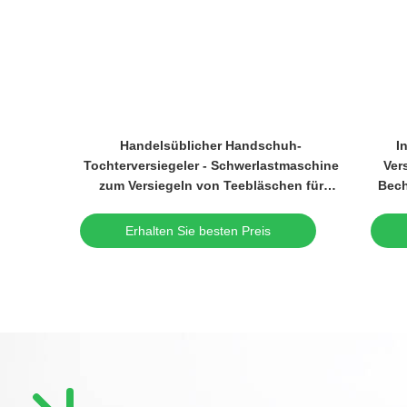
eetassen
Handelsüblicher Handschuh-
I
ssen mit
Tochterversiegeler - Schwerlastmaschine
Ver
zum Versiegeln von Teebläschen für
Bech
Plastikbecher (95 mm/90 mm)
Erhalten Sie besten Preis