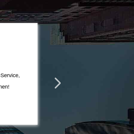
-Service,
nen!