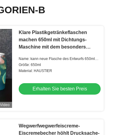
GORIEN-B
Klare Plastikgetränkeflaschen
machen 650ml mit Dichtungs-
Maschine mit dem besonders
angefertigten Logo ein
Name: kann neue Flasche des Entwurfs 650ml
Getränkemit Dichtungsmaschine
Größe: 650ml
Material: HAUSTIER
Erhalten Sie besten Preis
Video
Wegwerfwegwerfeiscreme-
Eiscremebecher höhlt Drucksache-