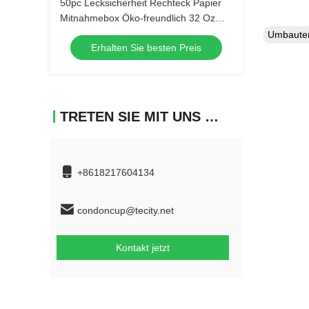
50pc Lecksicherheit Rechteck Papier
Mitnahmebox Öko-freundlich 32 Oz
Kapazität (persönlich angepasstes
Umbaut
Erhalten Sie besten Preis
Logo)
TRETEN SIE MIT UNS IN VERBINDUNG
+8618217604134
condoncup@tecity.net
Kontakt jetzt