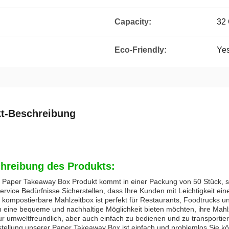
Capacity:
32
Eco-Friendly:
Ye
t-Beschreibung
hreibung des Produkts:
 Paper Takeaway Box Produkt kommt in einer Packung von 50 Stück, so
rvice Bedürfnisse.Sicherstellen, dass Ihre Kunden mit Leichtigkeit ei
 kompostierbare Mahlzeitbox ist perfekt für Restaurants, Foodtrucks 
 eine bequeme und nachhaltige Möglichkeit bieten möchten, ihre Mahl
ur umweltfreundlich, aber auch einfach zu bedienen und zu transportie
tellung unserer Paper Takeaway Box ist einfach und problemlos.Sie kö