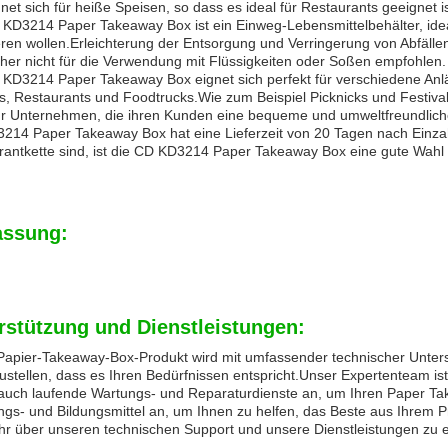
net sich für heiße Speisen, so dass es ideal für Restaurants geeignet i
 KD3214 Paper Takeaway Box ist ein Einweg-Lebensmittelbehälter, idea
ren wollen.Erleichterung der Entsorgung und Verringerung von Abfällen
her nicht für die Verwendung mit Flüssigkeiten oder Soßen empfohlen.
 KD3214 Paper Takeaway Box eignet sich perfekt für verschiedene Anläs
és, Restaurants und Foodtrucks.Wie zum Beispiel Picknicks und Festiv
ür Unternehmen, die ihren Kunden eine bequeme und umweltfreundlic
214 Paper Takeaway Box hat eine Lieferzeit von 20 Tagen nach Einzah
rantkette sind, ist die CD KD3214 Paper Takeaway Box eine gute Wahl 
ssung:
rstützung und Dienstleistungen:
Papier-Takeaway-Box-Produkt wird mit umfassender technischer Unterst
ustellen, dass es Ihren Bedürfnissen entspricht.Unser Expertenteam ist b
 auch laufende Wartungs- und Reparaturdienste an, um Ihren Paper Tak
ngs- und Bildungsmittel an, um Ihnen zu helfen, das Beste aus Ihrem 
r über unseren technischen Support und unsere Dienstleistungen zu e