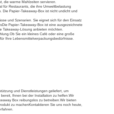
st, die warme Mahlzeiten servieren.
l für Restaurants, die ihre Umweltbelastung
. Die Papier-Takeaway-Box ist nicht undicht und
se und Szenarien. Sie eignet sich für den Einsatz
alsDie Papier-Takeaway-Box ist eine ausgezeichnete
he Takeaway-Lösung anbieten möchten.
lung.Ob Sie ein kleines Café oder eine große
für Ihre Lebensmittelverpackungsbedürfnisse.
ützung und Dienstleistungen geliefert, um
ereit, Ihnen bei der Installation zu helfen.Wir
eaway Box reibungslos zu betreiben.Wir bieten
Produkt zu machenKontaktieren Sie uns noch heute,
rfahren.