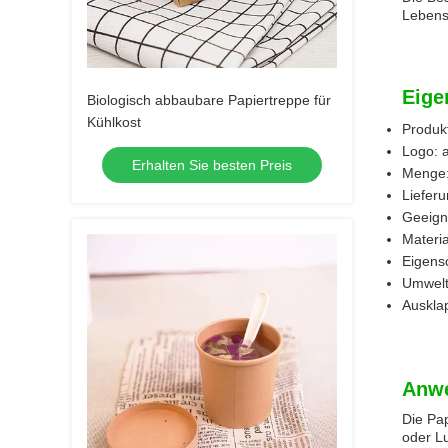
Lebensm
Eige
Biologisch abbaubare Papiertreppe für
Kühlkost
Produk
Logo: 
Erhalten Sie besten Preis
Menge:
Liefer
Geeigne
Materia
Eigens
Umwelt
Auskla
Anw
Die Pap
oder L