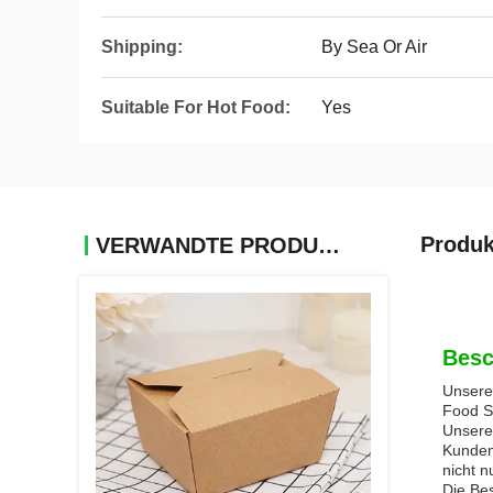
Shipping:
By Sea Or Air
Suitable For Hot Food:
Yes
Produk
VERWANDTE PRODUKTE
Besc
Unsere
Food Se
Unsere
Kunden
nicht n
Die Bes