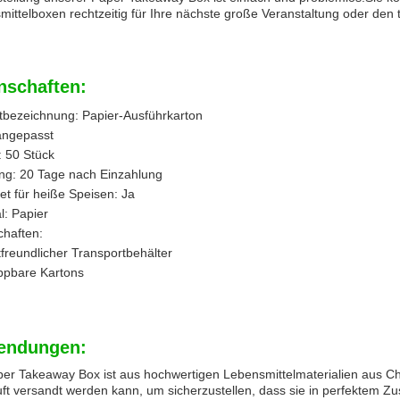
ittelboxen rechtzeitig für Ihre nächste große Veranstaltung oder den 
nschaften:
tbezeichnung: Papier-Ausführkarton
angepasst
 50 Stück
ung: 20 Tage nach Einzahlung
t für heiße Speisen: Ja
l: Papier
chaften:
freundlicher Transportbehälter
ppbare Kartons
endungen:
er Takeaway Box ist aus hochwertigen Lebensmittelmaterialien aus Chin
uft versandt werden kann, um sicherzustellen, dass sie in perfekte