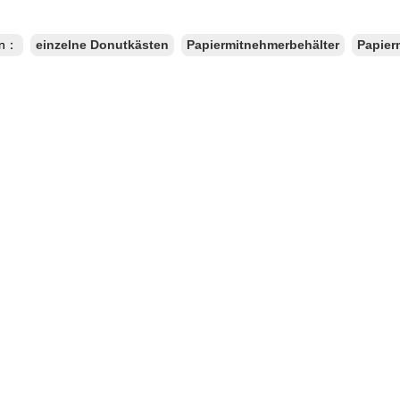
en：
einzelne Donutkästen
Papiermitnehmerbehälter
Papier