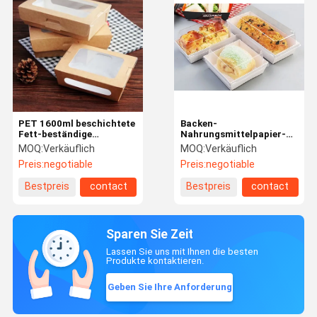
PET 1600ml beschichtete
Backen-
Fett-beständige
Nahrungsmittelpapier-
Papiermitnehmerbehälter
Mitnehmerbehälter mit
MOQ:
Verkäuflich
MOQ:
Verkäuflich
Plastikdeckeln fertigten
Preis:
negotiable
Preis:
negotiable
Logo besonders an
Bestpreis
contact
Bestpreis
contact
Sparen Sie Zeit
Lassen Sie uns mit Ihnen die besten
Produkte kontaktieren.
Geben Sie Ihre Anforderung