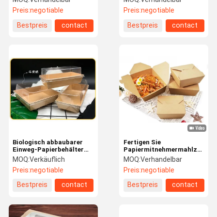
Logo-PET-überzogenes
Nahrungsmittelgrad-
Preis:
negotiable
Preis:
negotiable
Innenfett beständig
Papier-Leck-Fett
Bestpreis
contact
Bestpreis
contact
Biologisch abbaubarer
Fertigen Sie
Einweg-Papierbehälter
Papiermitnehmermahlzeit-
zum Mitnehmen aus
Nahrungsmittelkasten
MOQ:
Verkäuflich
MOQ:
Verhandelbar
Papier in
kasten-Druck
Preis:
negotiable
Preis:
negotiable
Lebensmittelqualität
aufbereiteten
Kraftpapiers
Bestpreis
contact
Bestpreis
contact
Paperfolding
kundenspezifisch an