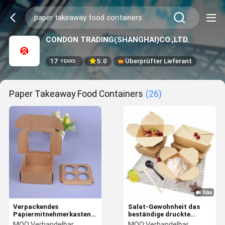
CONDON TRADING(SHANGHAI)CO.,LTD.
17
5.0
Überprüfter Lieferant
YEARS
Paper Takeaway Food Containers
(26)
Verpackendes
Salat-Gewohnheit das
Papiermitnehmerkasten-
beständige druckte
kundenspezifisches
Donut-Kasten-
MOQ:
Verhandelbar
MOQ:
Verhandelbar