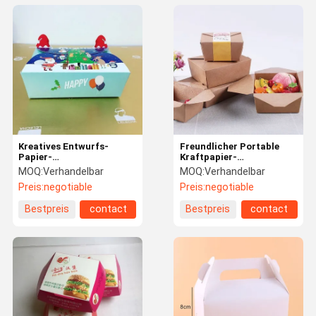
Kreatives Entwurfs-
Freundlicher Portable
Papier-
Kraftpapier-
Mitnehmerkasten-
Mitnehmerkasten-
MOQ:
Verhandelbar
MOQ:
Verhandelbar
Schnalle genauer,
einteiliger
Preis:
negotiable
Preis:
negotiable
bedienungsfreundliche
Wegwerfentwurf Eco
Sgs-FDA bescheinigt
Bestpreis
contact
Bestpreis
contact