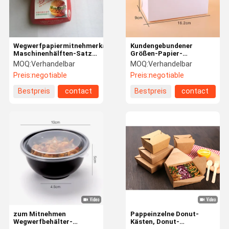
Wegwerfpapiermitnehmerkasten-
Kundengebundener
Maschinenhälften-Satz-
Größen-Papier-
Burger-Verpackenkasten-
Mitnehmerbehälter-
MOQ:
Verhandelbar
MOQ:
Verhandelbar
Restaurants
gebratenes Hühnerkasten
Preis:
negotiable
Preis:
negotiable
SGS FDA bescheinigte
Bestpreis
contact
Bestpreis
contact
Haus
Produkte
Über Uns
Fabrik-
Ausflug
zum Mitnehmen
Pappeinzelne Donut-
Wegwerfbehälter-
Kästen, Donut-