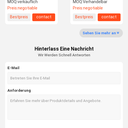
einfacher offener
Verpackenkasten-
MOQ:
verkäuflich
MOQ:
Verhandelbar
Plastiknahrungsmittelbehälter
Sicherheit nach Maß
Preis:
negotiable
Preis:
negotiable
des Schwarz-48oz
Bestpreis
contact
Bestpreis
contact
Qualitätskon
Treten Sie
Fordern Sie
Trolle
Mit Uns In
Ein Zitat
Verbindung
Sehen Sie mehr an
Wegwerftrinkbecher
Hinterlass Eine Nachricht
Wir Werden Schnell Antworten
Wegwerfpapierschale
E-Mail
Wegwerfplastikschalen
Plastikschalendeckel
Anforderung
Biologisch abbaubares und kompostierbares Geschirr
Plastikgetränkeflaschen
Papiereiscreme-Schalen