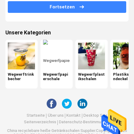
Papierschalen-Ärmel
Fortsetzen
Plastik-und Papier-Strohe
Servietten-Seidenpapier
Unsere Kategorien
Papiermitnehmerkasten
Wegwerfnahrungsmittelbehälter
Benutzerdefinierte Verpackungsbeutel
Wegwerftrink
Wegwerfpapi
Wegwerfplast
Plastiksch
Löffel-Gabel-Messer
becher
erschale
ikschalen
ndeckel
Kaffeetassefördermaschine
Wegwerfversorgungen
Schalen, die Maschine versiegeln
Startseite
Über uns
Kontakt
Desktop Site
Seitenverzeichnis
Datenschutz-Bestimmungen
Schalen-Schmutzfilme
China recyclebare heiße Getränkschalen
Supplier.Copyright © 2025