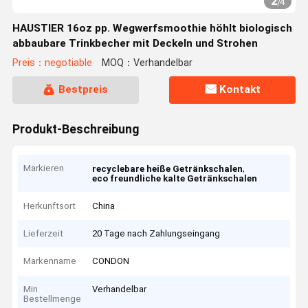
2
/
4
HAUSTIER 16oz pp. Wegwerfsmoothie höhlt biologisch
abbaubare Trinkbecher mit Deckeln und Strohen
Preis：negotiable
MOQ：Verhandelbar
Bestpreis
Kontakt
Produkt-Beschreibung
Markieren
,
recyclebare heiße Getränkschalen
eco freundliche kalte Getränkschalen
Herkunftsort
China
Lieferzeit
20 Tage nach Zahlungseingang
Markenname
CONDON
Min
Verhandelbar
Bestellmenge