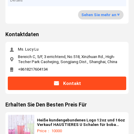
Details
Sehen Sie mehr an
Kontaktdaten
Ms. Lucy Lu
Bereich C, 5/F, 3 errichtend, No.518, Xinzhuan Rd., High-
Techer Park Caohejing, Songjiang Dist., Shanghai, China
+8618217604134
Kontakt
Erhalten Sie Den Besten Preis Für
Heiße kundengebundenes Logo 12oz und 16oz
Verkauf HAUSTIERES U Schalen für boba
Geschäfte
Price： 10000