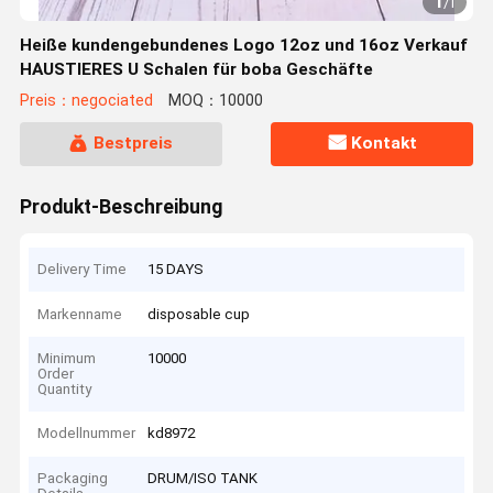
1
/
1
Heiße kundengebundenes Logo 12oz und 16oz Verkauf
HAUSTIERES U Schalen für boba Geschäfte
Preis：negociated
MOQ：10000
Bestpreis
Kontakt
Produkt-Beschreibung
Delivery Time
15 DAYS
Markenname
disposable cup
Minimum
10000
Order
Quantity
Modellnummer
kd8972
Packaging
DRUM/ISO TANK