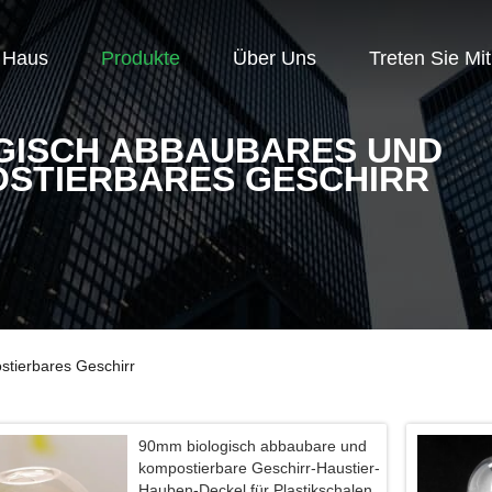
Haus
Produkte
Über Uns
Treten Sie Mi
GISCH ABBAUBARES UND
STIERBARES GESCHIRR
stierbares Geschirr
90mm biologisch abbaubare und
kompostierbare Geschirr-Haustier-
Hauben-Deckel für Plastikschalen