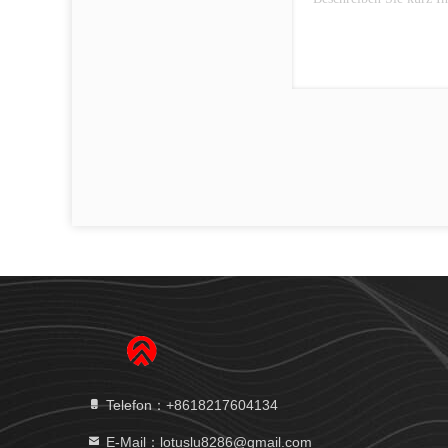
Telefon：+8618217604134
E-Mail：lotuslu8286@gmail.com