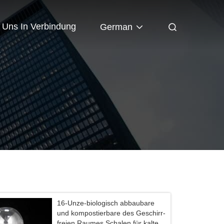
t Uns In Verbindung
German
16-Unze-biologisch abbaubare
und kompostierbare des Geschirr-
freien Raumes Schalen für kaltes