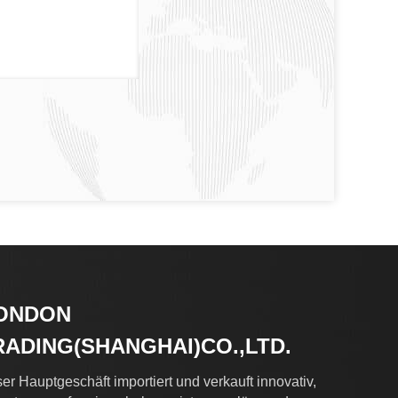
ONDON
RADING(SHANGHAI)CO.,LTD.
er Hauptgeschäft importiert und verkauft innovativ,