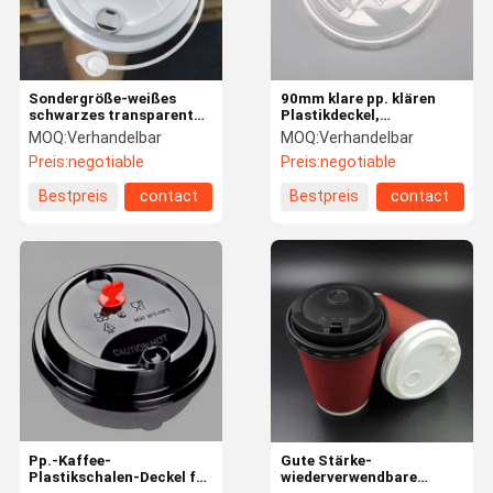
Sondergröße-weißes
90mm klare pp. klären
schwarzes transparentes
Plastikdeckel,
der pp.-Einspritzungs-
kompostierbare
MOQ:
Verhandelbar
MOQ:
Verhandelbar
Plastikschalen-Deckel-
Kaffeetasse-Deckel-
Preis:
negotiable
Preis:
negotiable
Deckel-80mm 90mm
Wärmetoleranz
Bestpreis
contact
Bestpreis
contact
Haus
Produkte
Über Uns
Fabrik-
Ausflug
Pp.-Kaffee-
Gute Stärke-
Plastikschalen-Deckel für
wiederverwendbare