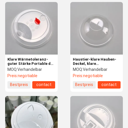
Klare Wärmetoleranz-
Haustier-klare Hauben-
guter Stärke Portable des
Deckel, klare
pp.-heiße Plastikschalen-
Plastikhauben-Deckel zur
MOQ:
Verhandelbar
MOQ:
Verhandelbar
Deckel-90mm
Schalen-Behälter-
Preis:
negotiable
Preis:
negotiable
Sicherheit
Bestpreis
contact
Bestpreis
contact