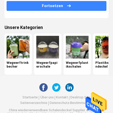
Papierschalen-Ärmel
Fortsetzen
Plastik-und Papier-Strohe
Servietten-Seidenpapier
Unsere Kategorien
Papiermitnehmerkasten
Wegwerfnahrungsmittelbehälter
Benutzerdefinierte Verpackungsbeutel
Wegwerftrink
Wegwerfpapi
Wegwerfplast
Plastiksch
Löffel-Gabel-Messer
becher
erschale
ikschalen
ndeckel
Kaffeetassefördermaschine
Wegwerfversorgungen
Schalen, die Maschine versiegeln
Startseite
Über uns
Kontakt
Desktop Site
Seitenverzeichnis
Datenschutz-Bestimmungen
Schalen-Schmutzfilme
China wiederverwendbare Schalendeckel Supplier.
Copyright ©