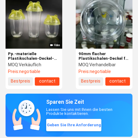
Pp.-materielle
90mm flacher
Plastikschalen-Deckel-
Plastikschalen-Deckel für
Bärn-Form
kalte Trinkbecher-
MOQ:
Verkäuflich
MOQ:
Verhandelbar
hitzebeständig mit x-
transparentes
Preis:
negotiable
Preis:
negotiable
Loch für Strohe
hitzebeständiges
Bestpreis
contact
Bestpreis
contact
Sparen Sie Zeit
Lassen Sie uns mit Ihnen die besten
Produkte kontaktieren.
Geben Sie Ihre Anforderung