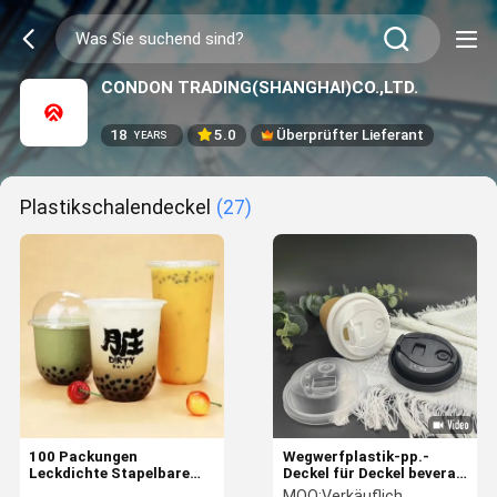
CONDON TRADING(SHANGHAI)CO.,LTD.
18
5.0
Überprüfter Lieferant
YEARS
Plastikschalendeckel
(27)
100 Packungen
Wegwerfplastik-pp.-
Leckdichte Stapelbare
Deckel für Deckel beverag
runde
Fleck des Kaffeetasse-
MOQ:
Verkäuflich