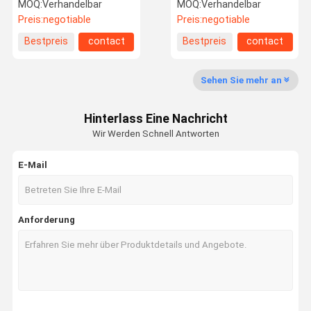
die heißen erneuerbaren
Schalen-Deckel, 90mm
MOQ:
Verhandelbar
MOQ:
Verhandelbar
Ressourcen des Getränk-
pp. heiße Schalen-große
Preis:
negotiable
Preis:
negotiable
100% dauerhaft
Plastikhauben-Deckel
Bestpreis
contact
Bestpreis
contact
Qualitätskon
Treten Sie
Fordern Sie
Trolle
Mit Uns In
Ein Zitat
Verbindung
Sehen Sie mehr an
Wegwerftrinkbecher
Hinterlass Eine Nachricht
Wir Werden Schnell Antworten
Wegwerfpapierschale
E-Mail
Wegwerfplastikschalen
Plastikschalendeckel
Anforderung
Biologisch abbaubares und kompostierbares Geschirr
Plastikgetränkeflaschen
Papiereiscreme-Schalen