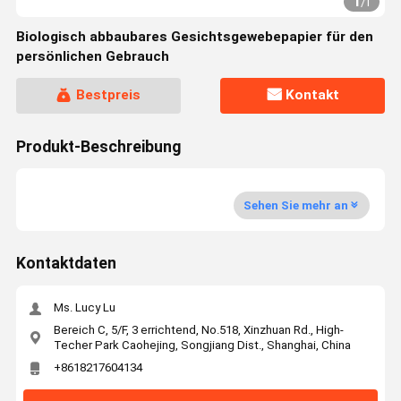
1
/
1
Biologisch abbaubares Gesichtsgewebepapier für den
persönlichen Gebrauch
Bestpreis
Kontakt
Produkt-Beschreibung
Sehen Sie mehr an
Kontaktdaten
Ms. Lucy Lu
Bereich C, 5/F, 3 errichtend, No.518, Xinzhuan Rd., High-
Techer Park Caohejing, Songjiang Dist., Shanghai, China
+8618217604134