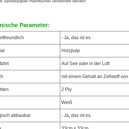
ls Sanitärpapier-Handtücher verwendet werden
nische Parameter:
tfreundlich
- Ja, das ist es.
ial
Holzpulp
fahrt
Auf See oder in der Luft
ch
mit einem Gehalt an Zellstoff vo
hten
2 Ply
e
Weiß
gisch abbaubar
- Ja, das ist es.
e
33cm x 33cm