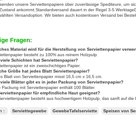
senden unsere Serviettenpapiere über zuverlässige Spediteure, um sich
Zustand ankommt.Standardversand dauert in der Regel 3-5 WerktageDi
wählten Versandoption. Wir bieten auch kostenlosen Versand bei Beste
ige Fragen:
ches Material wird für die Herstellung von Serviettenpapier verwe
viettenpapier besteht zu 100% aus reinem Holzpulp.
 viele Schichten hat Serviettenpapier?
iettenpapier ist ein zweischichtiges Papier.
che Größe hat jedes Blatt Serviettenpapier?
s Blatt von Serviettenpapier misst 16,5 cm x 16,5 cm.
 viele Blätter gibt es in jeder Packung von Serviettenpapier?
 Packung mit Serviettenpapier enthält 100 Blätter.
 Serviettenpapier für empfindliche Haut geeignet?
Serviettenpapier besteht aus hochwertigem Holzpulp, das sanft auf die H
en：
Serviettegewebe
GewebeTafelserviette
Speisen von Ser