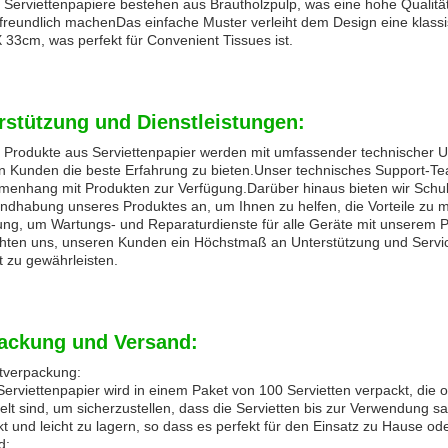
Serviettenpapiere bestehen aus Brautholzpulp, was eine hohe Qualität
freundlich machenDas einfache Muster verleiht dem Design eine klassi
33cm, was perfekt für Convenient Tissues ist.
rstützung und Dienstleistungen:
 Produkte aus Serviettenpapier werden mit umfassender technischer Un
n Kunden die beste Erfahrung zu bieten.Unser technisches Support-Te
enhang mit Produkten zur Verfügung.Darüber hinaus bieten wir Schulu
ndhabung unseres Produktes an, um Ihnen zu helfen, die Vorteile zu 
ung, um Wartungs- und Reparaturdienste für alle Geräte mit unserem P
ichten uns, unseren Kunden ein Höchstmaß an Unterstützung und Servic
 zu gewährleisten.
ackung und Versand:
tverpackung:
erviettenpapier wird in einem Paket von 100 Servietten verpackt, die o
elt sind, um sicherzustellen, dass die Servietten bis zur Verwendung s
 und leicht zu lagern, so dass es perfekt für den Einsatz zu Hause ode
d: