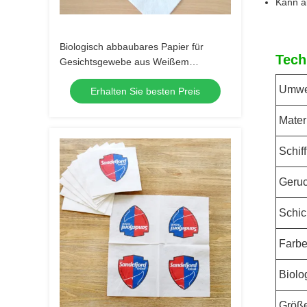
Kann a
Biologisch abbaubares Papier für
Tech
Gesichtsgewebe aus Weißem
Jungholzpulp
Umwel
Erhalten Sie besten Preis
Mater
Schiff
Geru
Schic
Farb
Biolo
Größ