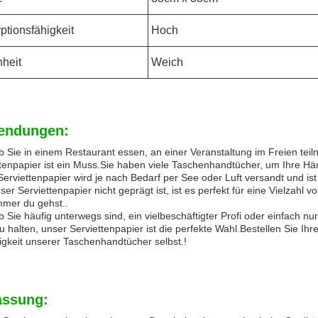
ptionsfähigkeit
Hoch
heit
Weich
endungen:
b Sie in einem Restaurant essen, an einer Veranstaltung im Freien tei
tenpapier ist ein Muss.Sie haben viele Taschenhandtücher, um Ihre Hä
erviettenpapier wird je nach Bedarf per See oder Luft versandt und ist 
ser Serviettenpapier nicht geprägt ist, ist es perfekt für eine Vielzah
mmer du gehst..
b Sie häufig unterwegs sind, ein vielbeschäftigter Profi oder einfach
zu halten, unser Serviettenpapier ist die perfekte Wahl.Bestellen Sie I
tigkeit unserer Taschenhandtücher selbst.!
ssung: