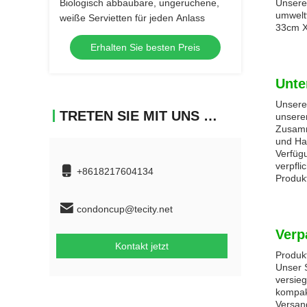
Biologisch abbaubare, ungeruchene,
Unsere 
umwelt
weiße Servietten für jeden Anlass
33cm X 
Erhalten Sie besten Preis
Unte
Unsere
TRETEN SIE MIT UNS IN VERBINDUNG
unsere
Zusamm
und Ha
Verfüg
verpfl
+8618217604134
Produkt
condoncup@tecity.net
Verp
Kontakt jetzt
Produk
Unser S
versieg
kompakt
Versan