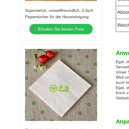
Superweich, umweltfreundlich, 2-fach
Absor
Papiertücher für die Hausreinigung
Weich
Erhalten Sie besten Preis
Anw
Egal, o
Serviet
Unser S
Weil un
auch i
Egal, o
frisch 
Vielsei
Anpa