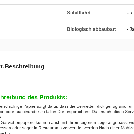
Schifffahrt:
auf
Biologisch abbaubar:
- J
t-Beschreibung
hreibung des Produkts:
ischichtige Papier sorgt dafür, dass die Servietten dick genug sind,
ßen oder auseinander zu fallen.Der ungeruchene Duft macht diese Servi
o.
 Serviettenpapiere können auch mit Ihrem eigenen Logo angepasst werd
essen oder sogar in Restaurants verwendet werden.Nach einer Mahlz
sichts.