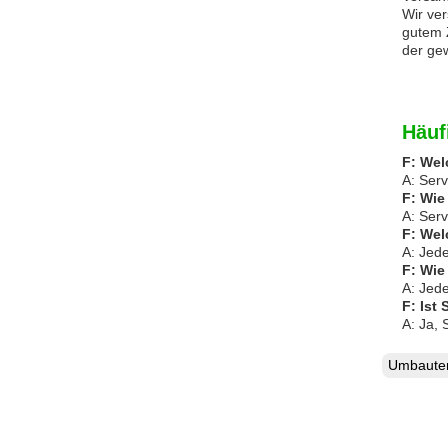
Wir ver
gutem 
der ge
Häuf
F: Wel
A: Ser
F: Wie
A: Serv
F: Wel
A: Jede
F: Wie
A: Jede
F: Ist
A: Ja, 
Umbaut