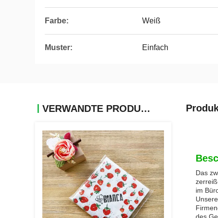
Farbe:
Weiß
Muster:
Einfach
Produk
VERWANDTE PRODUKTE
Besc
Das zwe
zerrei
im Bür
Unsere
Firmen
des Ge