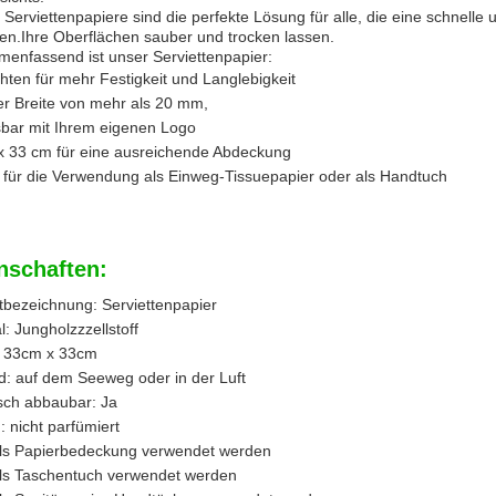
Serviettenpapiere sind die perfekte Lösung für alle, die eine schnell
en.Ihre Oberflächen sauber und trocken lassen.
enfassend ist unser Serviettenpapier:
hten für mehr Festigkeit und Langlebigkeit
er Breite von mehr als 20 mm,
bar mit Ihrem eigenen Logo
x 33 cm für eine ausreichende Abdeckung
t für die Verwendung als Einweg-Tissuepapier oder als Handtuch
nschaften:
tbezeichnung: Serviettenpapier
l: Jungholzzzellstoff
 33cm x 33cm
d: auf dem Seeweg oder in der Luft
isch abbaubar: Ja
 nicht parfümiert
ls Papierbedeckung verwendet werden
ls Taschentuch verwendet werden