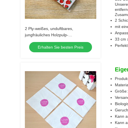
Unsere 
entfern
Zusamm
2 Schic
mit ein
2 Ply-weißes, unduftbares,
Anpass
jungfräuliches Holzpulp-
33 cm 
Nappengewebe
Perfek
Erhalten Sie besten Preis
Eige
Produk
Materia
Größe:
Versan
Biolog
Geruch:
Kann a
Kann a