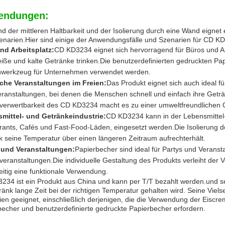
endungen:
d der mittleren Haltbarkeit und der Isolierung durch eine Wand eignet 
enarien.Hier sind einige der Anwendungsfälle und Szenarien für CD K
nd Arbeitsplatz:
CD KD3234 eignet sich hervorragend für Büros und Ar
eiße und kalte Getränke trinken.Die benutzerdefinierten gedruckten P
werkzeug für Unternehmen verwendet werden.
iche Veranstaltungen im Freien:
Das Produkt eignet sich auch ideal f
eranstaltungen, bei denen die Menschen schnell und einfach ihre Getr
verwertbarkeit des CD KD3234 macht es zu einer umweltfreundlichen Op
mittel- und Getränkeindustrie:
CD KD3234 kann in der Lebensmittel-
ants, Cafés und Fast-Food-Läden, eingesetzt werden.Die Isolierung de
k seine Temperatur über einen längeren Zeitraum aufrechterhält.
 und Veranstaltungen:
Papierbecher sind ideal für Partys und Verans
eranstaltungen.Die individuelle Gestaltung des Produkts verleiht der V
eitig eine funktionale Verwendung.
234 ist ein Produkt aus China und kann per T/T bezahlt werden.und se
ränk lange Zeit bei der richtigen Temperatur gehalten wird. Seine Viels
en geeignet, einschließlich derjenigen, die die Verwendung der Eiscr
becher und benutzerdefinierte gedruckte Papierbecher erfordern.