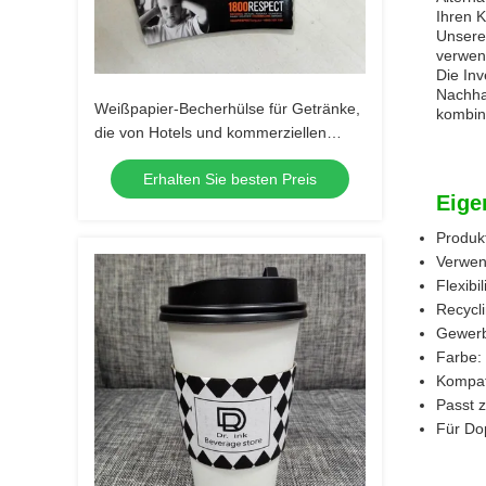
Ihren 
Unsere 
verwen
Die Inv
Nachha
Weißpapier-Becherhülse für Getränke,
kombini
die von Hotels und kommerziellen
Käufern bevorzugt werden
Erhalten Sie besten Preis
Eige
Produk
Verwen
Flexibil
Recycli
Gewerb
Farbe:
Kompat
Passt 
Für Do