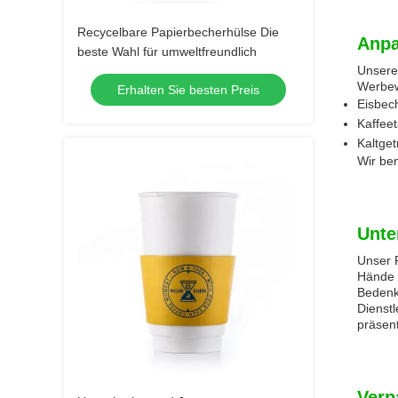
Recycelbare Papierbecherhülse Die
Anpa
beste Wahl für umweltfreundlich
Unsere
Werbew
Erhalten Sie besten Preis
Eisbec
Kaffee
Kaltge
Wir ben
Unte
Unser P
Hände 
Bedenk
Dienstl
präsent
Verp