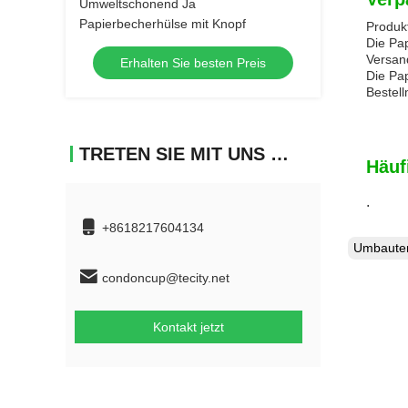
Umweltschonend Ja
Papierbecherhülse mit Knopf
Produk
Die Pa
Versan
Erhalten Sie besten Preis
Die Pa
Bestel
TRETEN SIE MIT UNS IN VERBINDUNG
Häuf
.
+8618217604134
Umbaut
condoncup@tecity.net
Kontakt jetzt