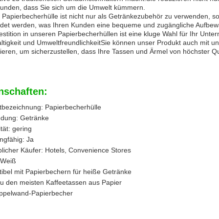
Kunden, dass Sie sich um die Umwelt kümmern.
Papierbecherhülle ist nicht nur als Getränkezubehör zu verwenden, so
det werden, was Ihren Kunden eine bequeme und zugängliche Aufbewa
estition in unseren Papierbecherhüllen ist eine kluge Wahl für Ihr Un
ltigkeit und UmweltfreundlichkeitSie können unser Produkt auch mit 
eren, um sicherzustellen, dass Ihre Tassen und Ärmel von höchster Qua
nschaften:
tbezeichnung: Papierbecherhülle
dung: Getränke
ität: gering
ngfähig: Ja
licher Käufer: Hotels, Convenience Stores
 Weiß
ibel mit Papierbechern für heiße Getränke
zu den meisten Kaffeetassen aus Papier
ppelwand-Papierbecher