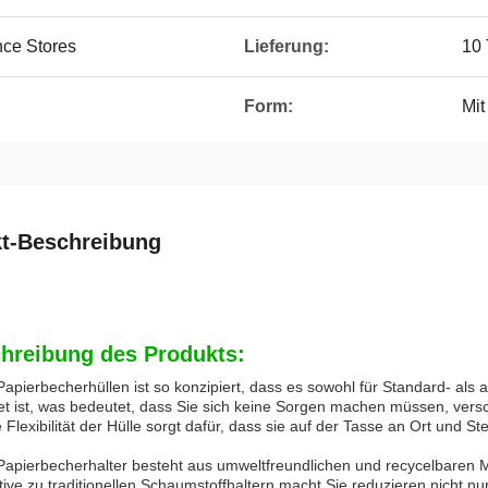
ce Stores
Lieferung:
10 
Form:
Mit
t-Beschreibung
hreibung des Produkts:
apierbecherhüllen ist so konzipiert, dass es sowohl für Standard- als
et ist, was bedeutet, dass Sie sich keine Sorgen machen müssen, vers
 Flexibilität der Hülle sorgt dafür, dass sie auf der Tasse an Ort und St
apierbecherhalter besteht aus umweltfreundlichen und recycelbaren Ma
tive zu traditionellen Schaumstoffhaltern macht.Sie reduzieren nicht 