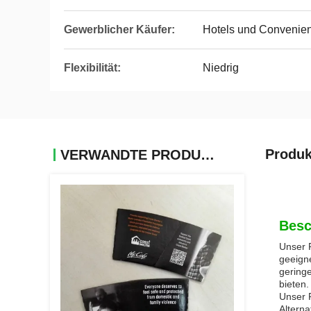
Gewerblicher Käufer:
Hotels und Convenien
Flexibilität:
Niedrig
Produk
VERWANDTE PRODUKTE
Besc
Unser P
geeign
geringe
bieten.
Unser P
Alterna