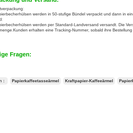
tverpackung:
pierbecherhülsen werden in 50-stufige Bündel verpackt und dann in ei
d:
pierbecherhülsen werden per Standard-Landversand versandt. Die Ver
lmenge.Kunden erhalten eine Tracking-Nummer, sobald ihre Bestellung
ige Fragen:
en：
Papierkaffeetasseärmel
Kraftpapier-Kaffeeärmel
Papier