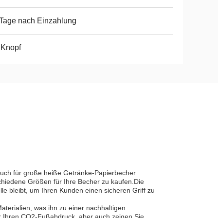
Tage nach Einzahlung
 Knopf
 auch für große heiße Getränke-Papierbecher
chiedene Größen für Ihre Becher zu kaufen.Die
elle bleibt, um Ihren Kunden einen sicheren Griff zu
terialien, was ihn zu einer nachhaltigen
nur Ihren CO2-Fußabdruck, aber auch zeigen Sie