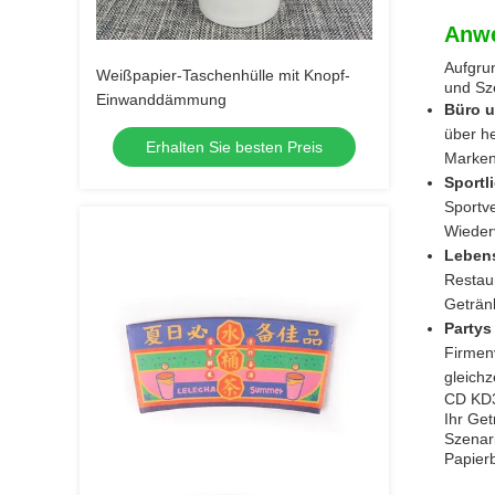
Anw
Aufgrun
Weißpapier-Taschenhülle mit Knopf-
und Sz
Einwanddämmung
Büro u
über h
Erhalten Sie besten Preis
Marken
Sportl
Sportv
Wieder
Lebens
Restaur
Geträn
Partys
Firmenv
gleichz
CD KD3
Ihr Get
Szenari
Papier