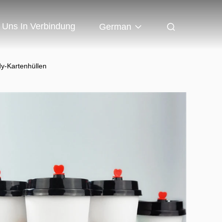
t Uns In Verbindung
German
y-Kartenhüllen