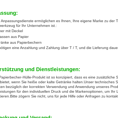
ssung:
 Anpassungsdienste ermöglichen es Ihnen, Ihre eigene Marke zu der T
erkzeug für Ihr Unternehmen ist.:
her mit Deckel
tassen aus Papier
tränke aus Papierbechern
ötigen eine Anzahlung und Zahlung über T / T, und die Lieferung daue
rstützung und Dienstleistungen:
apierbecher-Hülle-Produkt ist so konzipiert, dass es eine zusätzliche S
bietet, wenn Sie heiße oder kalte Getränke halten.Unser technisches 
en bezüglich der korrekten Verwendung und Anwendung unseres Produk
eistungen für den individuellen Druck und die Markenoptionen, um Ihr
ieren.Bitte zögern Sie nicht, uns für jede Hilfe oder Anfragen zu kontakt
ackung und Versand: