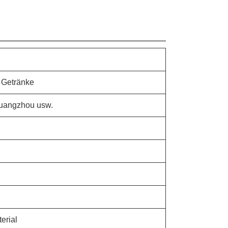
r Getränke
uangzhou usw.
erial