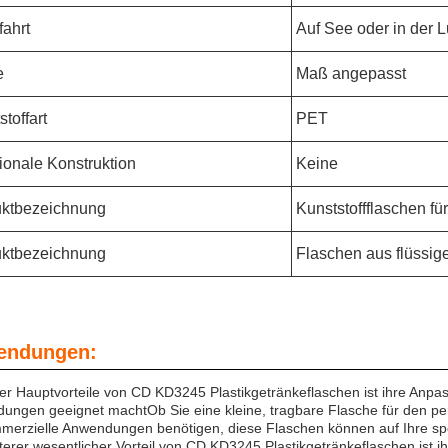
fahrt
Auf See oder in der L
e
Maß angepasst
toffart
PET
ionale Konstruktion
Keine
ktbezeichnung
Kunststoffflaschen fü
ktbezeichnung
Flaschen aus flüssig
endungen:
er Hauptvorteile von CD KD3245 Plastikgetränkeflaschen ist ihre Anpass
ungen geeignet machtOb Sie eine kleine, tragbare Flasche für den pe
mmerzielle Anwendungen benötigen, diese Flaschen können auf Ihre sp
terer wesentlicher Vorteil von CD KD3245 Plastikgetränkeflaschen ist i