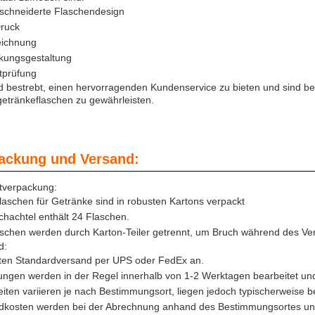
chneiderte Flaschendesign
ruck
ichnung
kungsgestaltung
tprüfung
d bestrebt, einen hervorragenden Kundenservice zu bieten und sind bes
getränkeflaschen zu gewährleisten.
ackung und Versand:
tverpackung:
flaschen für Getränke sind in robusten Kartons verpackt
hachtel enthält 24 Flaschen.
aschen werden durch Karton-Teiler getrennt, um Bruch während des Ve
d:
eten Standardversand per UPS oder FedEx an.
ungen werden in der Regel innerhalb von 1-2 Werktagen bearbeitet und
eiten variieren je nach Bestimmungsort, liegen jedoch typischerweise 
dkosten werden bei der Abrechnung anhand des Bestimmungsortes und