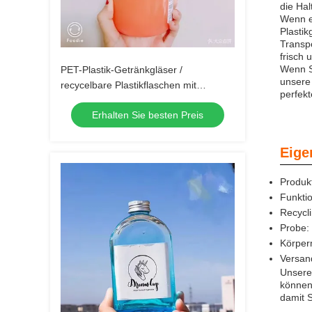
die Hal
Wenn e
Plastik
Transp
frisch 
Wenn Si
PET-Plastik-Getränkgläser /
unsere 
recycelbare Plastikflaschen mit
perfekt
manipulationssicherer Schraubkappe
Erhalten Sie besten Preis
Eige
Produk
Funktio
Recycli
Probe: 
Körper
Versan
Unsere 
können
damit S