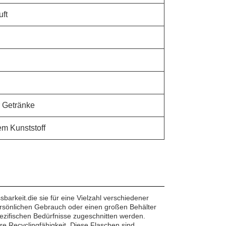
uft
r Getränke
em Kunststoff
barkeit.die sie für eine Vielzahl verschiedener
rsönlichen Gebrauch oder einen großen Behälter
ezifischen Bedürfnisse zugeschnitten werden.
hre Recyclingfähigkeit. Diese Flaschen sind