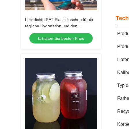
Tech
Leckdichte PET-Plastikflaschen für die
tägliche Hydratation und den
Außenbereich
Produ
Erhalten Sie besten Preis
Produ
Hafe
Kalib
Typ d
Farbe
Recyc
Körpe