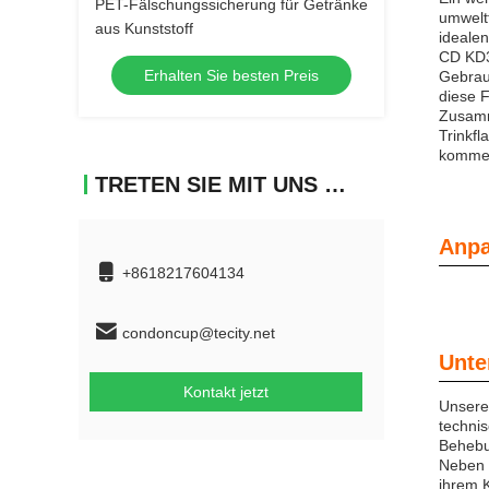
PET-Fälschungssicherung für Getränke
umwelt
aus Kunststoff
ideale
CD KD32
Erhalten Sie besten Preis
Gebrau
diese F
Zusamm
Trinkfl
kommer
TRETEN SIE MIT UNS IN VERBINDUNG
Anpa
+8618217604134
condoncup@tecity.net
Unte
Kontakt jetzt
Unsere 
technis
Behebu
Neben 
ihrem K