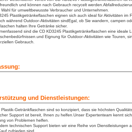
freundlich und können nach Gebrauch recycelt werden.Abfallreduzieru
n Wahl für umweltbewusste Verbraucher und Unternehmen.
45 Plastikgetränkeflaschen eignen sich auch ideal für Aktivitäten im F
ch während Outdoor-Aktivitäten sindEgal, ob Sie wandern, campen ode
laschen halten Ihre Getränke sicher.
enfassend sind die CD KD3245 Plastikgetränkeflaschen eine ideale Lö
aschenbedürfnissen.und Eignung für Outdoor-Aktivitäten wie Touren, si
ziellen Gebrauch.
ssung:
rstützung und Dienstleistungen:
Plastik-Getränkflaschen sind so konzipiert, dass sie höchsten Qualitä
cher Support ist bereit, Ihnen zu helfen.Unser Expertenteam kennt si
ng von Problemen helfen.
dem technischen Support bieten wir eine Reihe von Dienstleistungen a
auf zufrieden sind.