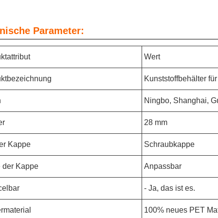
nische Parameter:
ktattribut
Wert
ktbezeichnung
Kunststoffbehälter fü
n
Ningbo, Shanghai, G
er
28 mm
er Kappe
Schraubkappe
 der Kappe
Anpassbar
elbar
- Ja, das ist es.
rmaterial
100% neues PET Mat