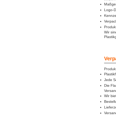
Maßges
Logo-D
Kennze
Verpac
Produk
Wir sin
Plastik
Verp
Produk
Plastik
Jede Sc
Die Fl
Versan
Wir bi
Bestell
Lieferz
Versan