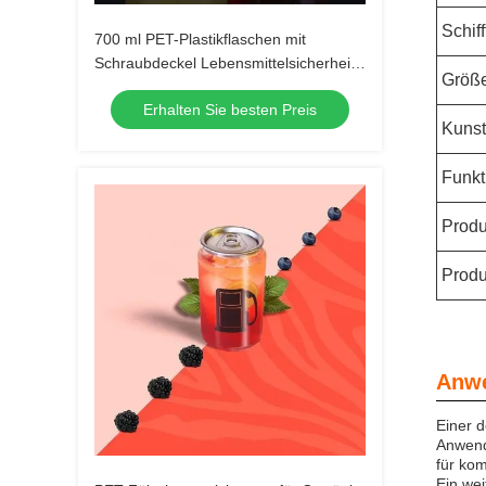
Schiff
700 ml PET-Plastikflaschen mit
Schraubdeckel Lebensmittelsicherheit
Größ
Wiederverwendbar
Erhalten Sie besten Preis
Kunsts
Funkt
Produ
Produ
Anw
Einer d
Anwend
für ko
Ein wei