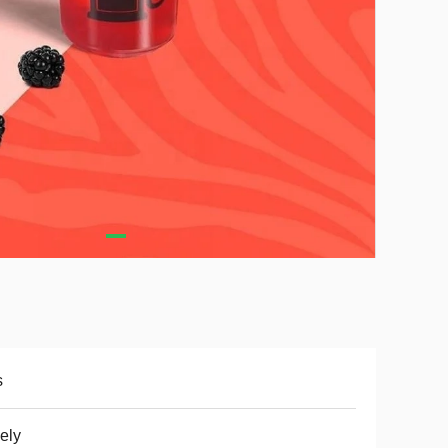
s
ely