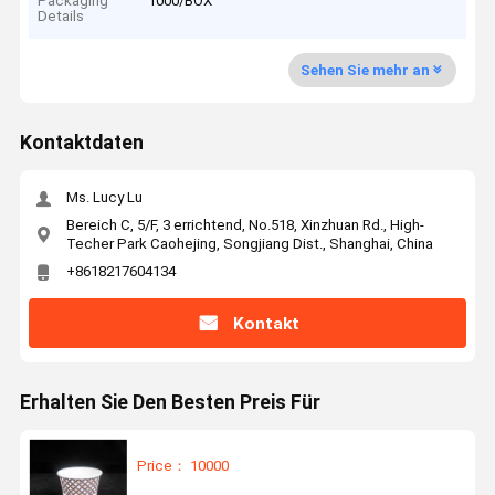
Packaging
1000/BOX
Details
Sehen Sie mehr an
Kontaktdaten
Ms. Lucy Lu
Bereich C, 5/F, 3 errichtend, No.518, Xinzhuan Rd., High-
Techer Park Caohejing, Songjiang Dist., Shanghai, China
+8618217604134
Kontakt
Erhalten Sie Den Besten Preis Für
Price： 10000