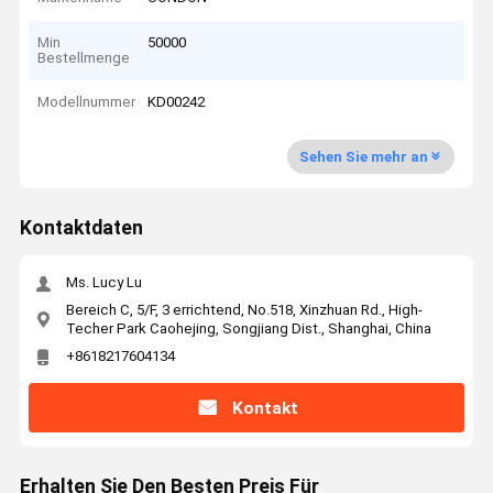
Min
50000
Bestellmenge
Modellnummer
KD00242
Sehen Sie mehr an
Kontaktdaten
Ms. Lucy Lu
Bereich C, 5/F, 3 errichtend, No.518, Xinzhuan Rd., High-
Techer Park Caohejing, Songjiang Dist., Shanghai, China
+8618217604134
Kontakt
Erhalten Sie Den Besten Preis Für