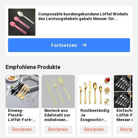
Composable kundengebundene Löffel Winkels
des Leistungshebels gabeln Messer für
Eisdielen
Fortsetzen
Empfohlene Produkte
Einweg-
Besteck aus
Rostbeständig
Einfaches
Plastik-
Edelstahl zur
Ja
Löffel-For
Löffel-Fork-
mühelosen
Essgeschirr
Messer mi
Messer mit
Spülmaschinenreinigung
mit hoher
hoher
individuellem
Haltbarkeit
Haltbarkei
Bestpreis
Bestpreis
Bestpreis
Bestprei
Logo
und