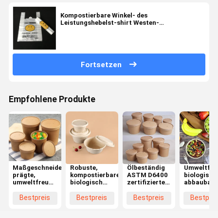
Kompostierbare Winkel- des
Leistungshebelst-shirt Westen-
Plastikeinkaufstasche biologisch abbaubar
Fortsetzen
Empfohlene Produkte
Maßgeschneiderte,
Robuste,
Ölbeständig
Umweltfreu
prägte,
kompostierbare,
ASTM D6400
biologisch
umweltfreundliche
biologisch
zertifiziertes
abbaubare
Tischgeschirr
abbaubare
kompostierbares
kompostie
für
Geschirr für
und
braunes
Bestpreis
Bestpreis
Bestpreis
Bestprei
Lebensmittelunternehmen
heiße und
biologisch
Geschirr f
kalte
abbaubares
warme, kal