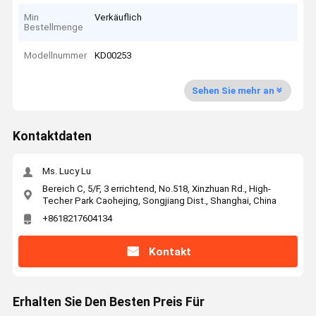
Min
Verkäuflich
Bestellmenge
Modellnummer
KD00253
Sehen Sie mehr an
Kontaktdaten
Ms. Lucy Lu
Bereich C, 5/F, 3 errichtend, No.518, Xinzhuan Rd., High-
Techer Park Caohejing, Songjiang Dist., Shanghai, China
+8618217604134
Kontakt
Erhalten Sie Den Besten Preis Für