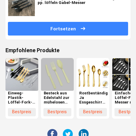
pp. löffeln Gabel-Messer
Fortsetzen
Empfohlene Produkte
Einweg-
Besteck aus
Rostbeständig
Einfaches
Plastik-
Edelstahl zur
Ja
Löffel-For
Löffel-Fork-
mühelosen
Essgeschirr
Messer mi
Messer mit
Spülmaschinenreinigung
mit hoher
hoher
individuellem
Haltbarkeit
Haltbarkei
Bestpreis
Bestpreis
Bestpreis
Bestprei
Logo
und
Edelstahlm