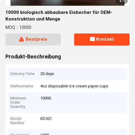
1
/
1
10000 biologisch abbaubare Eisbecher für OEM-
Konstruktion und Menge
MOQ：10000
Bestpreis
Kontakt
Produkt-Beschreibung
Delivery Time
20 days
Markenname
4oz disposable ice cream paper cups
Minimum
10000
Order
Quantity
Model
KD321
Number